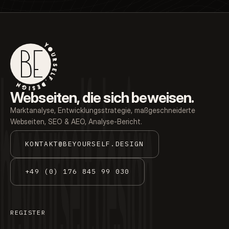
beyourself.design
beyourself.design
Webseiten, die sich beweisen.
Marktanalyse, Entwicklungsstrategie, maßgeschneiderte
Webseiten, SEO & AEO, Analyse-Bericht.
KONTAKT@BEYOURSELF.DESIGN
+49 (0) 176 845 99 030
REGISTER