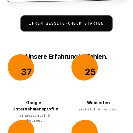
IHREN WEBSITE-CHECK STARTEN
Unsere Erfahrung in Zahlen.
37
25
37
25
Google-
Webseiten
Unternehmensprofile
erstellt & betreut
eingerichtet &
betreut