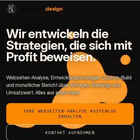
beyourself
.design
Wir entwickeln die
Strategien, die sich mit
Profit
beweisen.
Webseiten-Analyse, Entwicklungsstrategie, Custom-Build
und monatlicher Bericht über Anfragen, Rankings und
Umsatzwert. Alles aus einer Hand.
IHRE WEBSEITEN-ANALYSE KOSTENLOS
ERHALTEN
KONTAKT AUFNEHMEN