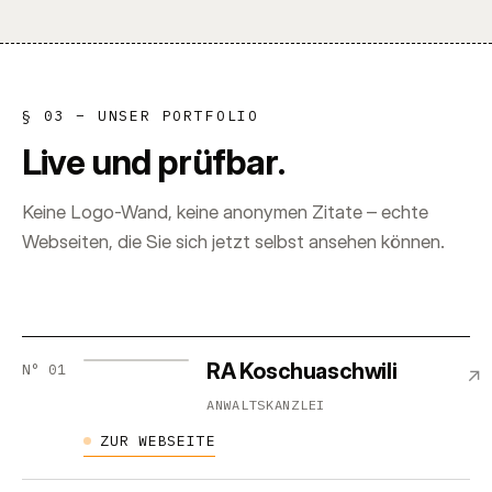
§ 03 – UNSER PORTFOLIO
L
i
v
e
u
n
d
p
r
ü
f
b
a
r
.
Keine Logo-Wand, keine anonymen Zitate – echte
Webseiten, die Sie sich jetzt selbst ansehen können.
RA Koschuaschwili
N°
01
↗
ANWALTSKANZLEI
ZUR WEBSEITE