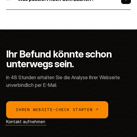
I
h
r
B
e
f
u
n
d
k
ö
n
n
t
e
s
c
h
o
n
u
n
t
e
r
w
e
g
s
s
e
i
n
.
In 48 Stunden erhalten Sie die Analyse Ihrer Webseite
unverbindlich per E-Mail.
IHREN WEBSITE-CHECK STARTEN
↗
Kontakt aufnehmen