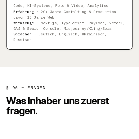
Code, KI-Systeme, Foto & Video, Analytics
Erfahrung
·
20+ Jahre Gestaltung & Produktion,
davon 15 Jahre Web
Werkzeuge
·
Next.js, TypeScript, Payload, Vercel,
GA4 & Search Console, Midjourney/Kling/Sora
Sprachen
·
Deutsch, Englisch, Ukrainisch,
Russisch
§ 06 – FRAGEN
W
a
s
I
n
h
a
b
e
r
u
n
s
z
u
e
r
s
t
f
r
a
g
e
n
.