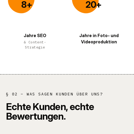
8+
20+
8
+
20
+
Jahre SEO
Jahre in Foto- und
Videoproduktion
& Content-
Strategie
§ 02 – WAS SAGEN KUNDEN ÜBER UNS?
E
c
h
t
e
K
u
n
d
e
n
,
e
c
h
t
e
B
e
w
e
r
t
u
n
g
e
n
.